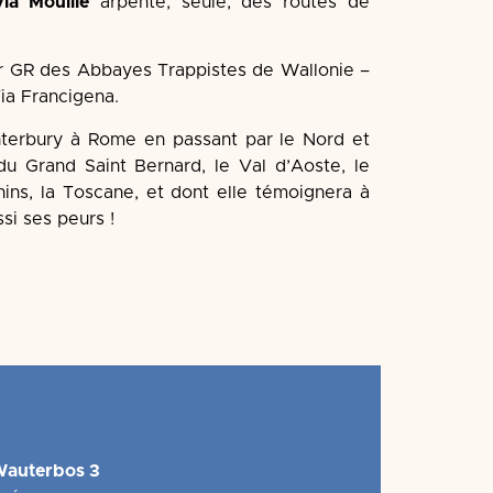
via Mouille
arpente, seule, des routes de
er GR des Abbayes Trappistes de Wallonie –
Via Francigena.
nterbury à Rome en passant par le Nord et
 du Grand Saint Bernard, le Val d’Aoste, le
ins, la Toscane, et dont elle témoignera à
si ses peurs !
Wauterbos 3