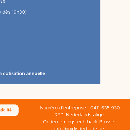
isé.
s dès 19h30)
a cotisation annuelle
Numéro d’entreprise : 0411 635 930
tialité
REP: Nederlandstalige
Ondernemingsrechtbank Brussel
info@midisderhode.be